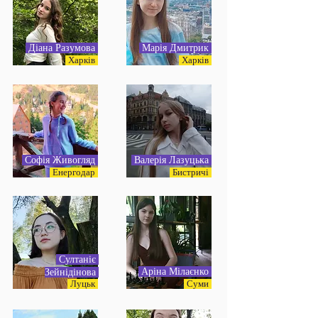
Діана Разумова
Марія Дмитрик
Харків
Харків
Софія Живогляд
Валерія Лазуцька
Енергодар
Бистричі
Султаніє
Аріна Мілаєнко
Зейнідінова
Луцьк
Суми