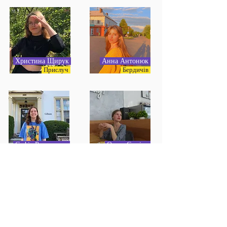
Христина Щирук
Анна Антонюк
Прислуч
Бердичів
Софія Романенко
Ольга Суміна
Чернігів
Сватове
Анастасія
Марія Фомічова
Жуковська