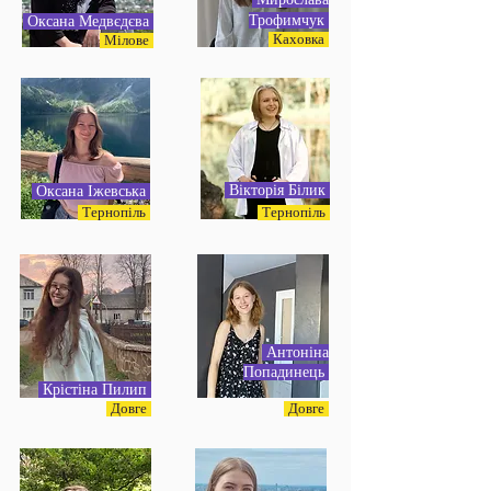
Трофимчук
Оксана Медвєдєва
Каховка
Мілове
Вікторія Білик
Оксана Іжевська
Тернопіль
Тернопіль
Антоніна
Попадинець
Крістіна Пилип
Довге
Довге