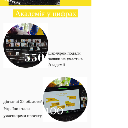
Success
Академія у цифрах
школярок подали
550
заявки на участь в
Академії
дівчат зі 23 областей
100
України стали
учасницями проєкту