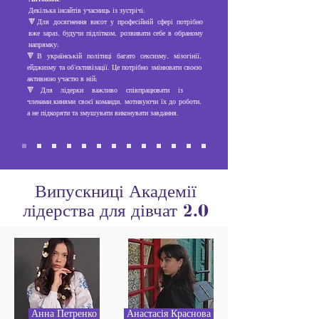
Декілька інсайтів учасниць із зустрічі:
🔻Для досягнення висот у професійній сфері потрібно
вже зараз, будучи підлітком, розвивати себе в обраному
напрямку;
🔻В українській політиці багато сексизму, мізогінії,
ейджизму та об'єктивізації. Це потрібно змінювати своєю
активною участю в ній;
🔻Для лідерки важливо співпрацювати із
членами_кинями своєї команди, мотивуючи їх до роботи,
а не підкоряти та змушувати виконувати завдання.
Випускниці Академії
лідерства для дівчат 2.0
Анна Петренко
Анастасія Краснова