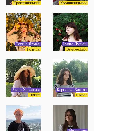
Кропивницький
Кропивницький
Тетяна Ярмак
Ірина Лущан
Тульчин
Великосілки
Злата Харицька
Карпенко Каміла
Ніжин
Ніжин
Мирослава