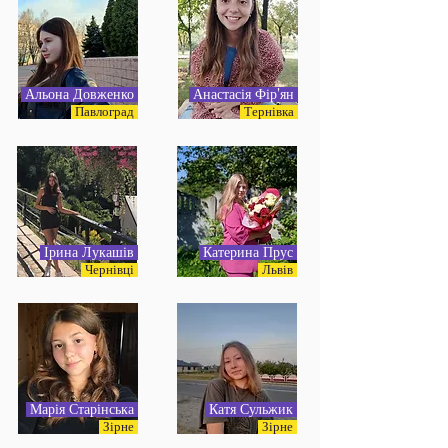
Альона Довженко
Анастасія Фір'ян
Павлоград
Тернівка
Ірина Лукашів
Катерина Прус
Чернівці
Львів
Марія Старінська
Катя Сульжик
Зірне
Зірне