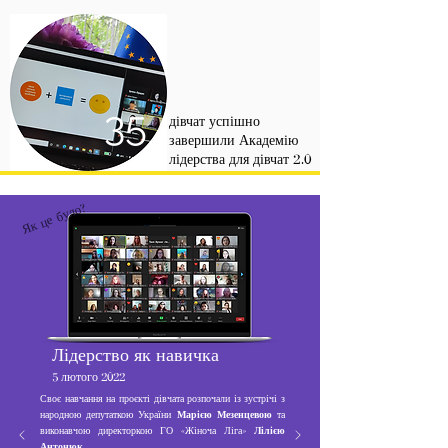
35
дівчат успішно
завершили Академію
лідерства для дівчат 2.0
Як це було?
Лідерство як навичка
5 лютого 2022
Своє навчання на проєкті дівчата розпочали із зустрічі з
народною депутаткою України
Марією Мезенцевою
та
виконавчою директоркою ГО «Жіноча Ліга»
Лілією
Антонюк
.